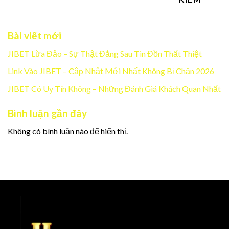
Bài viết mới
JIBET Lừa Đảo – Sự Thật Đằng Sau Tin Đồn Thất Thiệt
Link Vào JIBET – Cập Nhật Mới Nhất Không Bị Chặn 2026
JIBET Có Uy Tín Không – Những Đánh Giá Khách Quan Nhất
Bình luận gần đây
Không có bình luận nào để hiển thị.