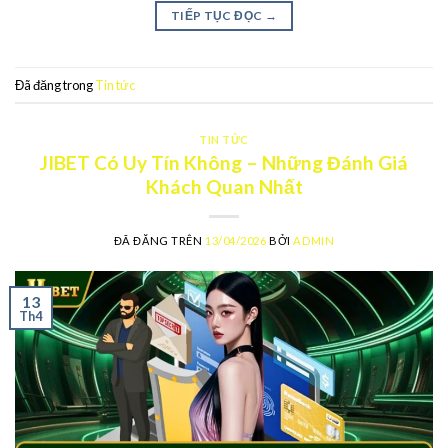
TIẾP TỤC ĐỌC
→
Đã đăng trong
Tin tức
TIN TỨC
JIBET Có Uy Tín Không – Những Đánh Giá
Khách Quan Nhất
ĐÃ ĐĂNG TRÊN
13/04/2026
BỞI
ADMIN
13
Th4