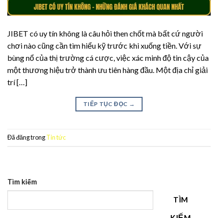
JIBET có uy tín không là câu hỏi then chốt mà bất cứ người
chơi nào cũng cần tìm hiểu kỹ trước khi xuống tiền. Với sự
bùng nổ của thị trường cá cược, việc xác minh độ tin cậy của
một thương hiệu trở thành ưu tiên hàng đầu. Một địa chỉ giải
trí […]
TIẾP TỤC ĐỌC
→
Đã đăng trong
Tin tức
Tìm kiếm
TÌM
KIẾM