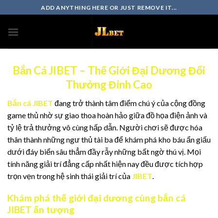
Chuyển
ADD ANYTHING HERE OR JUST REMOVE IT...
đến
nội
dung
Bắn Cá JIBET – Thế Giới Đại Dương Đổi
Thưởng Đỉnh Cao
Bắn cá JIBET
đang trở thành tâm điểm chú ý của cộng đồng
game thủ nhờ sự giao thoa hoàn hảo giữa đồ họa điện ảnh và
tỷ lệ trả thưởng vô cùng hấp dẫn. Người chơi sẽ được hóa
thân thành những ngư thủ tài ba để khám phá kho báu ẩn giấu
dưới đáy biển sâu thẳm đầy rẫy những bất ngờ thú vị. Mọi
tính năng giải trí đẳng cấp nhất hiện nay đều được tích hợp
trọn vẹn trong hệ sinh thái giải trí của
JIBET
.
Khám phá thế giới đại dương cùng bắn cá
JIBET ấn tượng