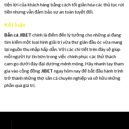
tiện lợi của khách hàng bằng cách tối giản hóa các thủ tục rút
tiền nhưng vẫn đảm bảo sự an toàn tuyệt đối.
Kết luận
Bắn cá JIBET
chính là điểm đến lý tưởng cho những ai đang
tìm kiếm một loại hình giải trí vừa thư giãn đầu óc vừa mang
lại nguồn thu nhập hấp dẫn. Với các chi tiết trên đây sẽ giúp
mỗi người tự tin hơn trong việc chinh phục các thử thách
cam go dưới đáy đại dương mênh mông. Hãy nhanh tay tham
gia vào cộng đồng
JIBET
ngay hôm nay để bắt đầu hành trình
trở thành những thợ săn cá chuyên nghiệp và sở hữu những
phần quà giá trị.