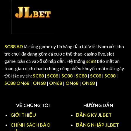
SC88 AD
là cổng game uy tín hàng đầu tại Việt Nam với kho
trò chơi đa dạng gồm cá cược thể thao, casino live, slot
game, bắn cá và xổ số hấp dẫn. Hệ thống
sc88
bảo mật an
toàn, giao dịch nhanh chóng cùng nhiều khuyến mãi mỗi ngày.
Đối tác uy tín:
SC88
|
SC88
|
SC88
|
SC88
|
SC88
|
SC88
|
SC88
ON68
|
ON68
|
ON68
|
ON68
|
ON68
|
VỀ CHÚNG TÔI
HƯỚNG DẪN
GIỚI THIỆU
ĐĂNG KÝ JLBET
CHÍNH SÁCH BẢO
ĐĂNG NHẬP JLBET